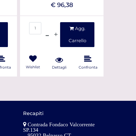
€ 96,38
Quantità
Agg.
Carrello
Wishlist
fronta
Dettagli
Confronta
Recapiti
Contrada Fondaco Valcorrente
SP.134
95032 Belpasso CT