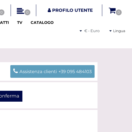
tri disponibili.
PROFILO UTENTE
0
0
0
ATTI
TV
CATALOGO
Seleziona una valuta
Lingua
Assistenza clienti
+
39 095 484103