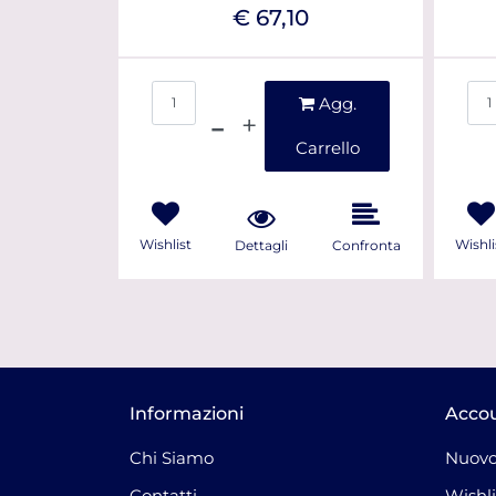
€ 67,10
Quantità
Agg.
Carrello
Wishlist
Wishli
Dettagli
Confronta
Informazioni
Acco
Chi Siamo
Nuovo
Contatti
Wishli