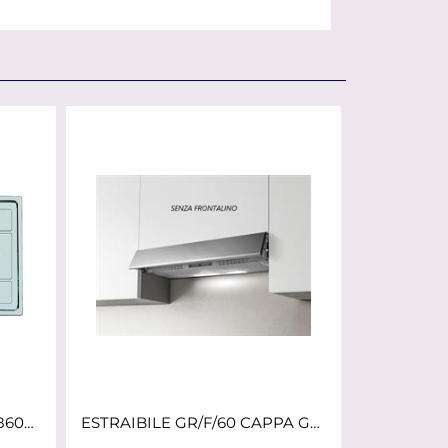
LAVELLO INC. INOX/PREL 860X500 1V+GOCC.SX S1000 FOSTER
ESTRAIBILE GR/F/60 CAPPA GRIGIA SOTTOPENSILE ELICA