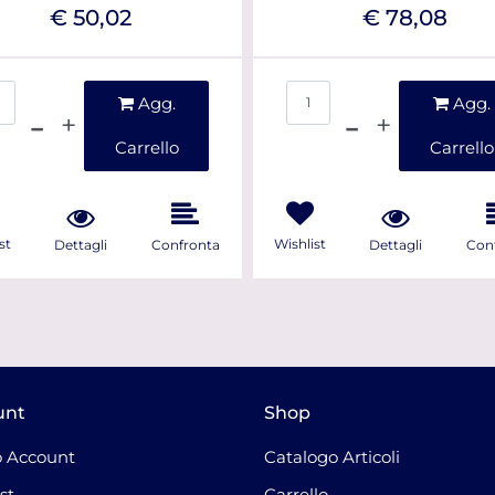
€ 50,02
€ 78,08
Quantità
Quantità
Agg.
Agg.
Carrello
Carrello
st
Wishlist
Dettagli
Confronta
Dettagli
Con
unt
Shop
 Account
Catalogo Articoli
st
Carrello