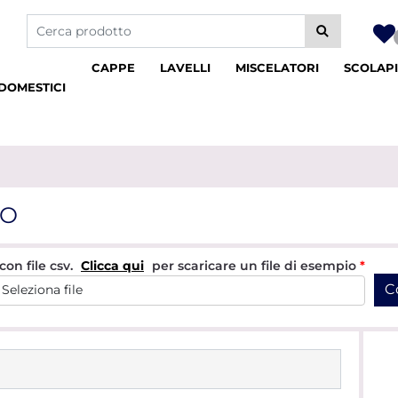
La modifica di un filtro aggiorna automaticamente gli altri fil
CAPPE
LAVELLI
MISCELATORI
SCOLAPI
DOMESTICI
LO
on file csv.
Clicca qui
per scaricare un file di esempio
*
Seleziona file