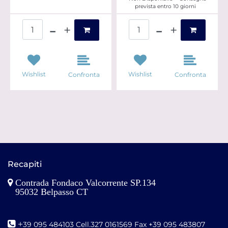
prevista entro 10 giorni
Quantità
Quantità
Wishlist
Wishlist
Confronta
Confronta
Recapiti
Contrada Fondaco Valcorrente SP.134
95032 Belpasso CT
+
39 095 484103 Cell.327 0161569 Fax +39 095 483807