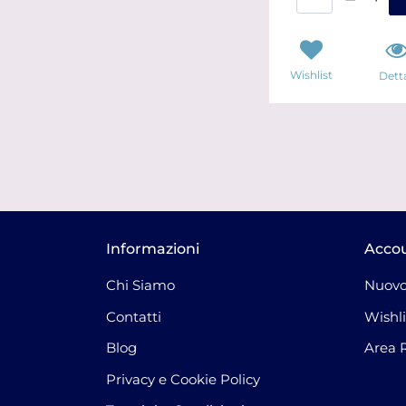
Wishlist
Detta
Informazioni
Acco
Chi Siamo
Nuovo
Contatti
Wishli
Blog
Area 
Privacy e Cookie Policy