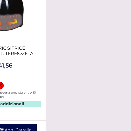
RIGGITRICE
 LT. TERMOZETA
41,56
segna prevista entro 10
rni
 addizionali
ntità
Agg. Carrello