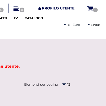
tri disponibili.
PROFILO UTENTE
0
0
0
ATTI
TV
CATALOGO
Seleziona una valuta
Lingua
ne utente.
Elementi per pagina: