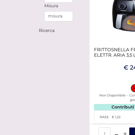
Misura
FRITTOSNELLA F
ELETTR. ARIA 3,5
€ 2
Non Disponibile - Con
gio
Contributi
RAEE
€ 1,22
Qua