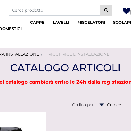
La modifica di un filtro aggiorna automaticamente gli altri fil
CAPPE
LAVELLI
MISCELATORI
SCOLAPI
DOMESTICI
RA INSTALLAZIONE
FRIGGITRICE L.INSTALLAZIONE
CATALOGO ARTICOLI
 nel catalogo cambierà entro le 24h dalla registrazio
gli altri filtri disponibili.
Ordina per: