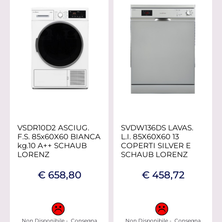
VSDR10D2 ASCIUG.
SVDW136DS LAVAS.
F.S. 85x60X60 BIANCA
L.I. 85X60X60 13
kg.10 A++ SCHAUB
COPERTI SILVER E
LORENZ
SCHAUB LORENZ
€ 658,80
€ 458,72
Non Disponibile - Consegna
Non Disponibile - Consegna