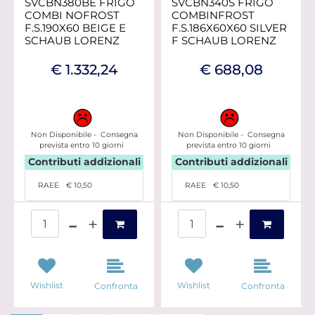
SVCBN380BE FRIGO
SVCBN340S FRIGO
COMBI NOFROST
COMBINFROST
F.S.190X60 BEIGE E
F.S.186X60X60 SILVER
SCHAUB LORENZ
F SCHAUB LORENZ
€ 1.332,24
€ 688,08
Non Disponibile - Consegna
Non Disponibile - Consegna
prevista entro 10 giorni
prevista entro 10 giorni
Contributi addizionali
Contributi addizionali
RAEE
€ 10,50
RAEE
€ 10,50
Quantità
Quantità
Wishlist
Wishlist
Confronta
Confronta