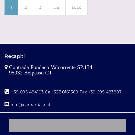
1
2
3
...8
succ
Recapiti
Contrada Fondaco Valcorrente SP.134
95032 Belpasso CT
+
39 095 484103 Cell.327 0161569 Fax +39 095 483807
i
nfo@camardasrl.it