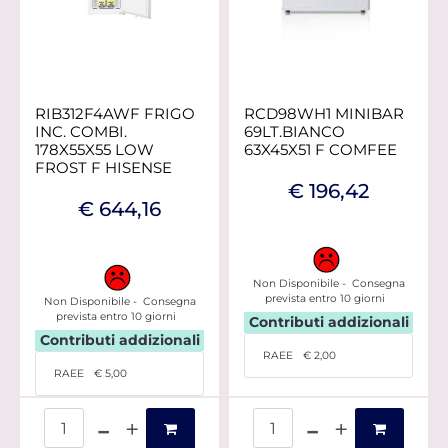
RIB312F4AWF FRIGO
RCD98WH1 MINIBAR
INC. COMBI.
69LT.BIANCO
178X55X55 LOW
63X45X51 F COMFEE
FROST F HISENSE
€ 196,42
€ 644,16
Non Disponibile - Consegna
prevista entro 10 giorni
Non Disponibile - Consegna
prevista entro 10 giorni
Contributi addizionali
Contributi addizionali
RAEE
€ 2,00
RAEE
€ 5,00
Quantità
Quantità