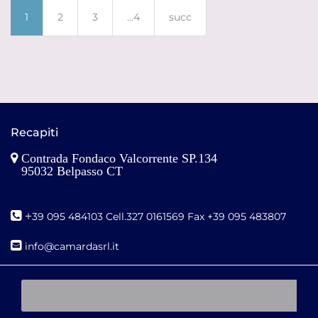
1
2
3
...4
succ
Recapiti
Contrada Fondaco Valcorrente SP.134
95032 Belpasso CT
+
39 095 484103 Cell.327 0161569 Fax +39 095 483807
i
nfo@camardasrl.it