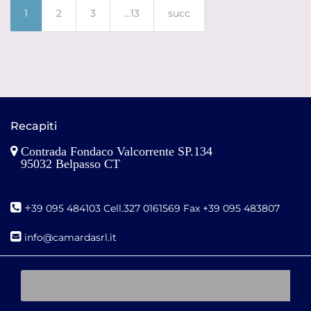
1
2
3
...13
succ
Recapiti
Contrada Fondaco Valcorrente SP.134
95032 Belpasso CT
+
39 095 484103 Cell.327 0161569 Fax +39 095 483807
i
nfo@camardasrl.it