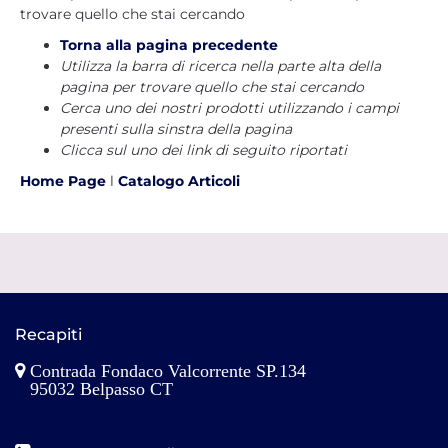
trovare quello che stai cercando
Torna alla pagina precedente
Utilizza la barra di ricerca nella parte alta della
pagina per trovare quello che stai cercando
Cerca uno dei nostri prodotti utilizzando i campi
presenti sulla sinstra della pagina
Clicca sul uno dei link di seguito riportati
Home Page
l
Catalogo Articoli
Recapiti
Contrada Fondaco Valcorrente SP.134
95032 Belpasso CT