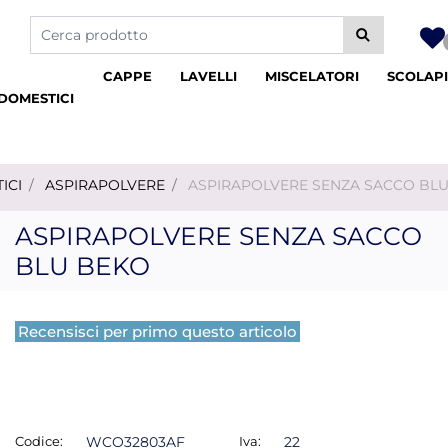
La modifica di un filtro aggiorna automaticamente gli altri fil
CAPPE
LAVELLI
MISCELATORI
SCOLAPI
DOMESTICI
ICI
ASPIRAPOLVERE
ASPIRAPOLVERE SENZA SACCO BL
ASPIRAPOLVERE SENZA SACCO
BLU BEKO
Recensisci per primo questo articolo
Codice:
WCO32803AF
Iva:
22