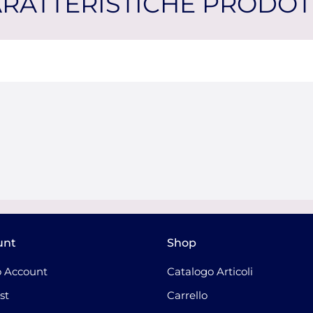
RATTERISTICHE PRODO
unt
Shop
 Account
Catalogo Articoli
st
Carrello