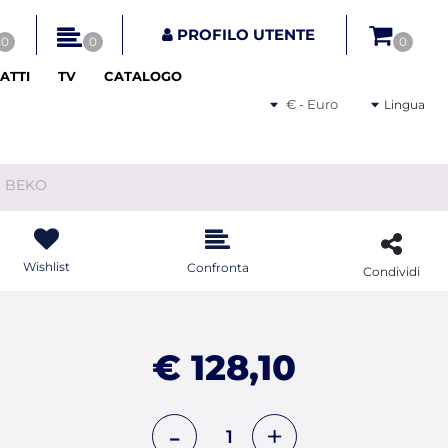
tri disponibili.
PROFILO UTENTE
0
0
0
ATTI
TV
CATALOGO
Seleziona una valuta
Lingua
U BEKO
Wishlist
Confronta
Condividi
€ 128,10
Quantità