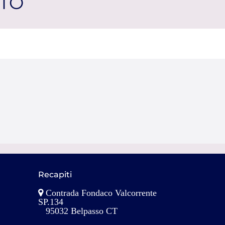
TTO
Recapiti
Contrada Fondaco Valcorrente
SP.134
95032 Belpasso CT