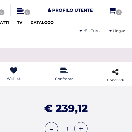
tri disponibili.
PROFILO UTENTE
0
0
0
ATTI
TV
CATALOGO
Seleziona una valuta
Lingua
Wishlist
Confronta
Condividi
€ 239,12
Quantità