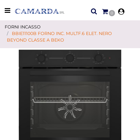
Open menu
0
FORNI INCASSO
BBIE11100B FORNO INC. MULTF.6 ELET. NERO
BEYOND CLASSE A BEKO