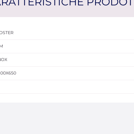
RATTERISTICHE PRODO
OSTER
M
NOX
200X650