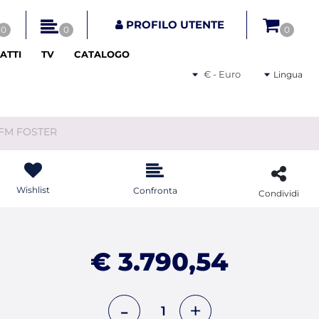
tri disponibili.
PROFILO UTENTE
0
0
0
ATTI
TV
CATALOGO
Seleziona una valuta
Lingua
 FM FOSTER
Wishlist
Confronta
Condividi
€ 3.790,54
Quantità