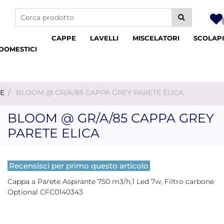
La modifica di un filtro aggiorna automaticamente gli altri fil
CAPPE
LAVELLI
MISCELATORI
SCOLAPI
DOMESTICI
TE
BLOOM @ GR/A/85 CAPPA GREY PARETE ELICA
BLOOM @ GR/A/85 CAPPA GREY
PARETE ELICA
Recensisci per primo questo articolo
Cappa a Parete Aspirante 750 m3/h,1 Led 7w, Filtro carbone
Optional CFC0140343