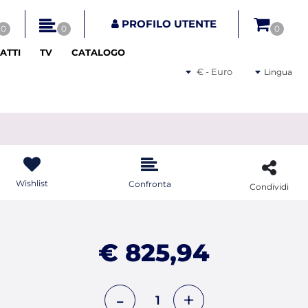
tri disponibili.
PROFILO UTENTE
0
0
0
ATTI
TV
CATALOGO
Seleziona una valuta
Lingua
Wishlist
Confronta
Condividi
€ 825,94
Quantità