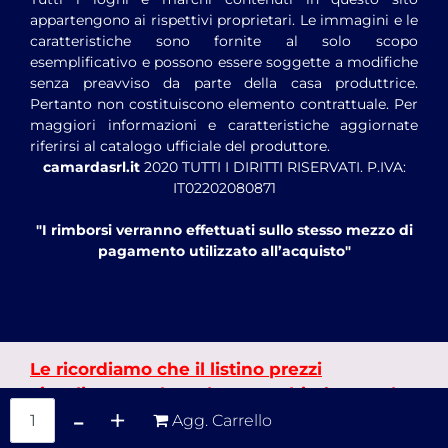
appartengono ai rispettivi proprietari. Le immagini e le
caratteristiche sono fornite al solo scopo
esemplificativo e possono essere soggette a modifiche
senza preavviso da parte della casa produttrice.
Pertanto non costituiscono elemento contrattuale. Per
maggiori informazioni e caratteristiche aggiornate
riferirsi al catalogo ufficiale del produttore.
camardasrl.it
2020 TUTTI I DIRITTI RISERVATI. P.IVA:
IT02202080871
"I rimborsi verranno effettuati sullo stesso mezzo di
pagamento utilizzato all’acquisto"
Le ricordiamo che il listino prezzi
visualizzato nel catalogo cambierà entro le
Quantità
24h dalla registrazione utente.
Agg. Carrello
Powered by
Passepartout