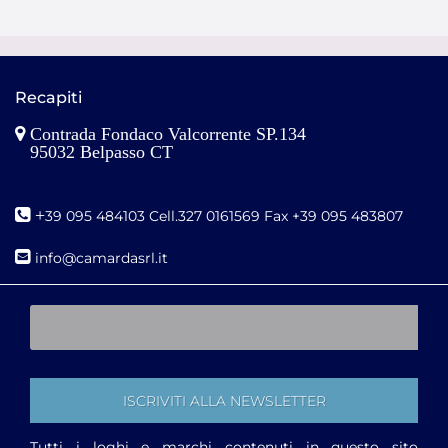
Recapiti
Contrada Fondaco Valcorrente SP.134
95032 Belpasso CT
+
39 095 484103 Cell.327 0161569 Fax +39 095 483807
i
nfo@camardasrl.it
Tutti i loghi e marchi contenuti in questo sito