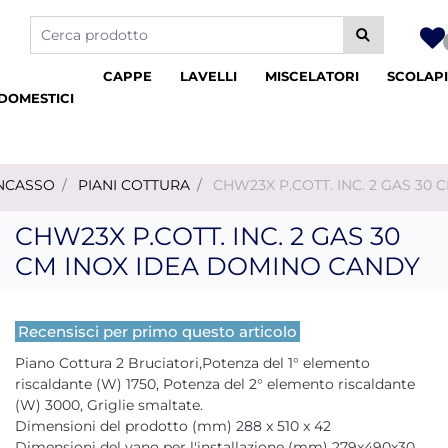
La modifica di un filtro aggiorna automaticamente gli altri fil
CAPPE
LAVELLI
MISCELATORI
SCOLAPI
DOMESTICI
INCASSO
PIANI COTTURA
CHW23X P.COTT. INC. 2 GAS 30
CHW23X P.COTT. INC. 2 GAS 30
CM INOX IDEA DOMINO CANDY
Recensisci per primo questo articolo
Piano Cottura 2 Bruciatori,Potenza del 1° elemento
riscaldante (W) 1750, Potenza del 2° elemento riscaldante
(W) 3000, Griglie smaltate.
Dimensioni del prodotto (mm) 288 x 510 x 42
Dimensioni del vano per l'installazione (mm) 279x490x30