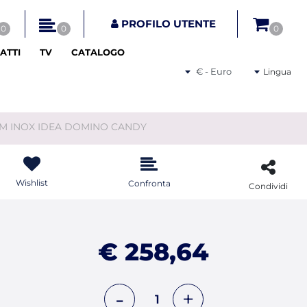
tri disponibili.
PROFILO UTENTE
0
0
0
ATTI
TV
CATALOGO
Seleziona una valuta
Lingua
 CM INOX IDEA DOMINO CANDY
Wishlist
Confronta
Condividi
€ 258,64
Quantità