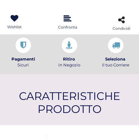
Wishlist
Confronta
Condividi
Pagamenti
Ritiro
Seleziona
Sicuri
in Negozio
il tuo Corriere
CARATTERISTICHE
PRODOTTO
Ulteriori informazioni