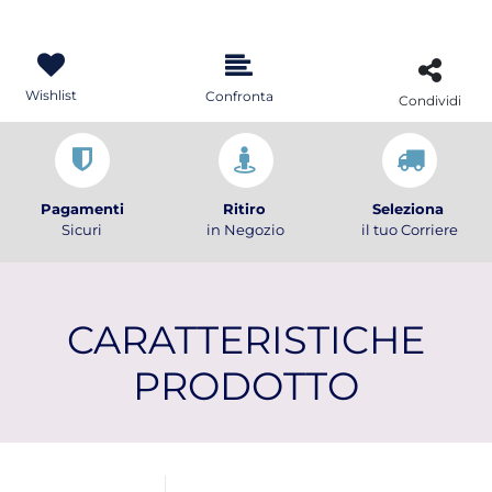
Wishlist
Confronta
Condividi
Pagamenti
Ritiro
Seleziona
Sicuri
in Negozio
il tuo Corriere
CARATTERISTICHE
PRODOTTO
Ulteriori informazioni