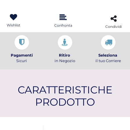
Wishlist
Confronta
Condividi
Pagamenti
Ritiro
Seleziona
Sicuri
in Negozio
il tuo Corriere
CARATTERISTICHE
PRODOTTO
Ulteriori informazioni