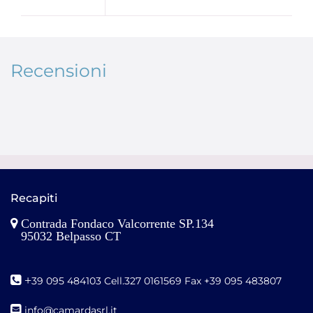
Recensioni
Recapiti
Contrada Fondaco Valcorrente SP.134
95032 Belpasso CT
+
39 095 484103 Cell.327 0161569 Fax +39 095 483807
i
nfo@camardasrl.it