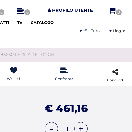
tri disponibili.
PROFILO UTENTE
0
0
0
ATTI
TV
CATALOGO
Seleziona una valuta
Lingua
. 86X50 FAMILY DE LONGHI
Wishlist
Confronta
Condividi
€ 461,16
Quantità