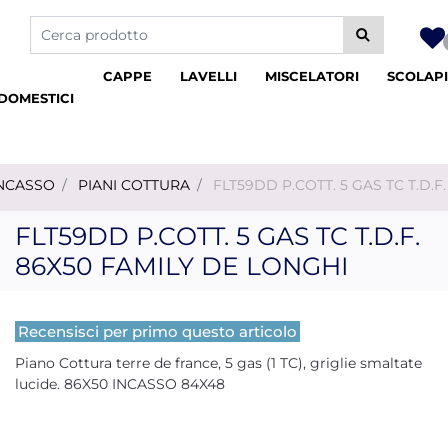
La modifica di un filtro aggiorna automaticamente gli altri fil
CAPPE
LAVELLI
MISCELATORI
SCOLAPI
DOMESTICI
INCASSO
PIANI COTTURA
FLT59DD P.COTT. 5 GAS TC T.D.F
FLT59DD P.COTT. 5 GAS TC T.D.F.
86X50 FAMILY DE LONGHI
Recensisci per primo questo articolo
Piano Cottura terre de france, 5 gas (1 TC), griglie smaltate
lucide. 86X50 INCASSO 84X48