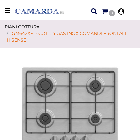
Open menu
0
PIANI COTTURA
GM642XF P.COTT. 4 GAS INOX COMANDI FRONTALI
HISENSE