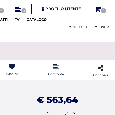
tri disponibili.
PROFILO UTENTE
0
0
0
ATTI
TV
CATALOGO
Seleziona una valuta
Lingua
Wishlist
Confronta
Condividi
€ 563,64
Quantità