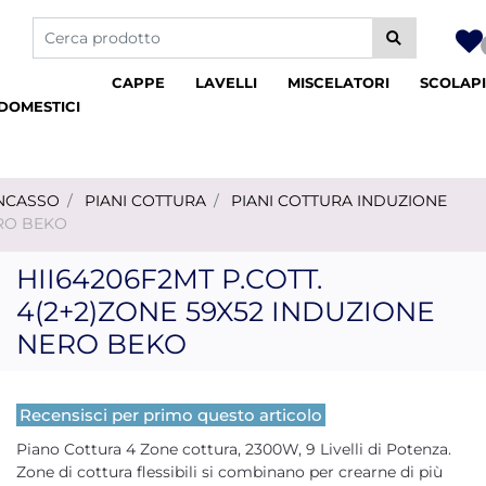
La modifica di un filtro aggiorna automaticamente gli altri fil
CAPPE
LAVELLI
MISCELATORI
SCOLAPI
DOMESTICI
INCASSO
PIANI COTTURA
PIANI COTTURA INDUZIONE
ERO BEKO
HII64206F2MT P.COTT.
4(2+2)ZONE 59X52 INDUZIONE
NERO BEKO
Recensisci per primo questo articolo
Piano Cottura 4 Zone cottura, 2300W, 9 Livelli di Potenza.
Zone di cottura flessibili si combinano per crearne di più