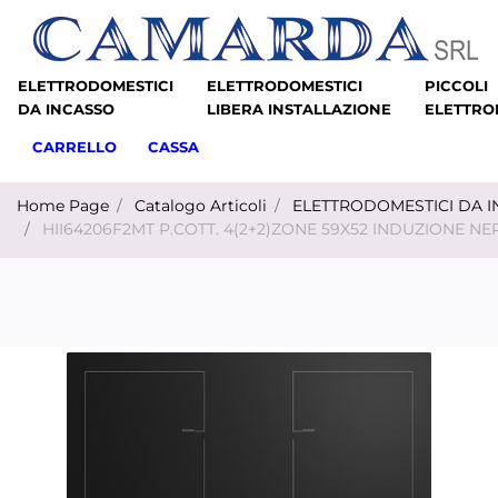
ELETTRODOMESTICI
ELETTRODOMESTICI
PICCOLI
DA INCASSO
LIBERA INSTALLAZIONE
ELETTRO
CARRELLO
CASSA
Home Page
Catalogo Articoli
ELETTRODOMESTICI DA 
HII64206F2MT P.COTT. 4(2+2)ZONE 59X52 INDUZIONE N