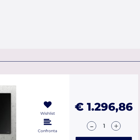
€ 1.296,86
Wishlist
Quantità
Confronta