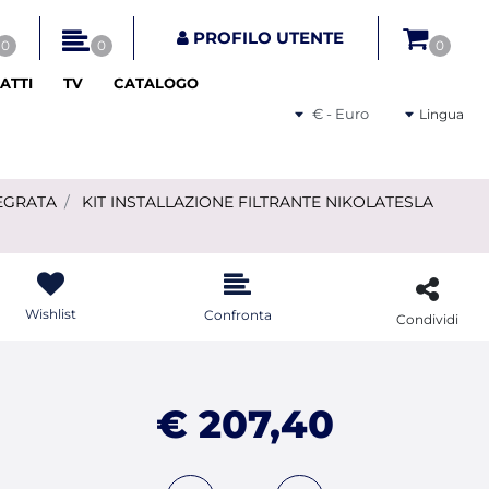
tri disponibili.
PROFILO UTENTE
0
0
0
ATTI
TV
CATALOGO
Seleziona una valuta
Lingua
EGRATA
KIT INSTALLAZIONE FILTRANTE NIKOLATESLA
Wishlist
Confronta
Condividi
€ 207,40
Quantità