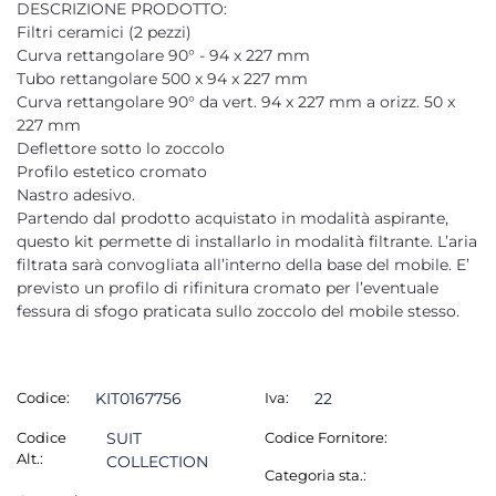
DESCRIZIONE PRODOTTO:
Filtri ceramici (2 pezzi)
Curva rettangolare 90° - 94 x 227 mm
Tubo rettangolare 500 x 94 x 227 mm
Curva rettangolare 90° da vert. 94 x 227 mm a orizz. 50 x
227 mm
Deflettore sotto lo zoccolo
Profilo estetico cromato
Nastro adesivo.
Partendo dal prodotto acquistato in modalità aspirante,
questo kit permette di installarlo in modalità filtrante. L’aria
filtrata sarà convogliata all’interno della base del mobile. E’
previsto un profilo di rifinitura cromato per l’eventuale
fessura di sfogo praticata sullo zoccolo del mobile stesso.
Codice:
KIT0167756
Iva:
22
Codice
SUIT
Codice Fornitore:
Alt.:
COLLECTION
Categoria sta.: