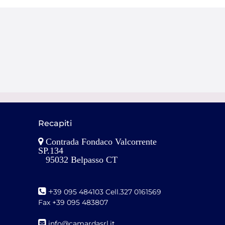
Recapiti
Contrada Fondaco Valcorrente
SP.134
95032 Belpasso CT
+
39 095 484103 Cell.327 0161569
Fax +39 095 483807
i
nfo@camardasrl.it