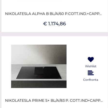
NIKOLATESLA ALPHA B BL/A/60 P.COTT.IND.+CAPPA ASPIR. V.NERO ELIC
€ 1.174,86
Wishlist
Confronta
NIKOLATESLA PRIME S+ BL/A/83 P. COTT.IND+CAPPA ASPIR.V.NERO ELIC