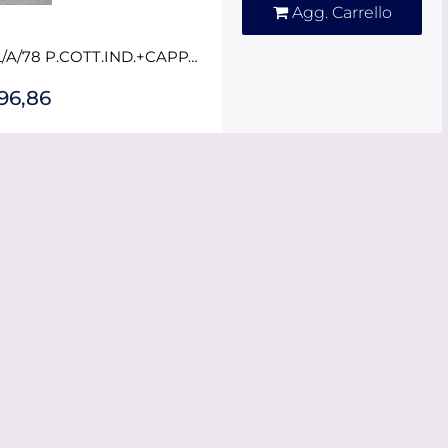
Agg. Carrello
NIKOLATESLA ALPHA B BL/A/78 P.COTT.IND.+CAPPA ASPIR. V.NERO ELIC
296,86