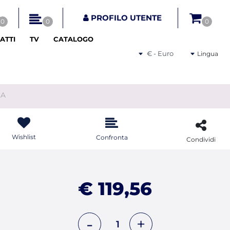
tri disponibili.
PROFILO UTENTE
0
0
0
ATTI
TV
CATALOGO
Seleziona una valuta
Lingua
CA
Wishlist
Confronta
Condividi
€ 119,56
Quantità