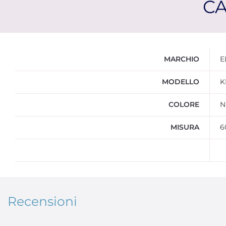
CA
Ulteriori informazioni
MARCHIO
E
MODELLO
K
COLORE
N
MISURA
6
Recensioni