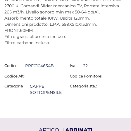
2700 K, Comandi Slider meccanico 3V, Portata intensiva
265 m3/h, Livello sonoro min max 50-64 db(A),
Assorbimento totale 101W, Uscita 120mm.
Dimensioni prodotto: L.P.A. 599X510X132mm,
FRONT.60MM.
Filtro grassi alluminio incluso.
Filtro carbone incluso.
Codice:
PRF0104634B
Iva:
22
Codice Alt.:
Codice Fornitore:
Categoria
CAPPE
Categoria sta.:
SOTTOPENSILE
ARTICOLI
ABBINATI