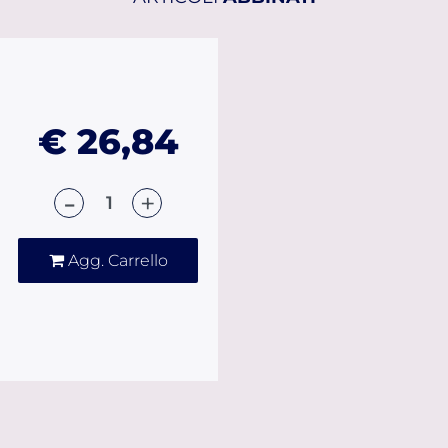
€ 26,84
Quantità
Agg. Carrello