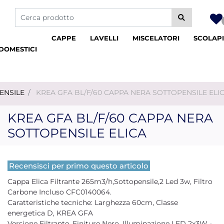
La modifica di un filtro aggiorna automaticamente gli altri fil
CAPPE
LAVELLI
MISCELATORI
SCOLAPI
DOMESTICI
ENSILE
KREA GFA BL/F/60 CAPPA NERA SOTTOPENSILE ELI
KREA GFA BL/F/60 CAPPA NERA
SOTTOPENSILE ELICA
Recensisci per primo questo articolo
Cappa Elica Filtrante 265m3/h,Sottopensile,2 Led 3w, Filtro
Carbone Incluso CFC0140064.
Caratteristiche tecniche: Larghezza 60cm, Classe
energetica D, KREA GFA
Versione Filtrante, Finiture Nero, Illuminazione LED 2x3W -