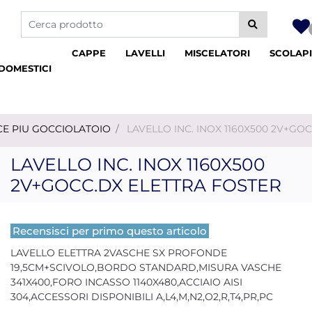
La modifica di un filtro aggiorna automaticamente gli altri fil
CAPPE
LAVELLI
MISCELATORI
SCOLAPI
DOMESTICI
SCE PIU GOCCIOLATOIO
LAVELLO INC. INOX 1160X500 2V+GO
LAVELLO INC. INOX 1160X500
2V+GOCC.DX ELETTRA FOSTER
Recensisci per primo questo articolo
LAVELLO ELETTRA 2VASCHE SX PROFONDE
19,5CM+SCIVOLO,BORDO STANDARD,MISURA VASCHE
341X400,FORO INCASSO 1140X480,ACCIAIO AISI
304,ACCESSORI DISPONIBILI A,L4,M,N2,O2,R,T4,PR,PC