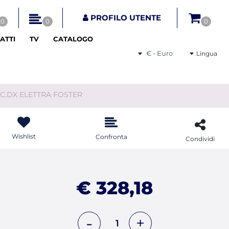
tri disponibili.
PROFILO UTENTE
0
0
0
ATTI
TV
CATALOGO
Seleziona una valuta
Lingua
CC.DX ELETTRA FOSTER
Wishlist
Confronta
Condividi
€ 328,18
Quantità