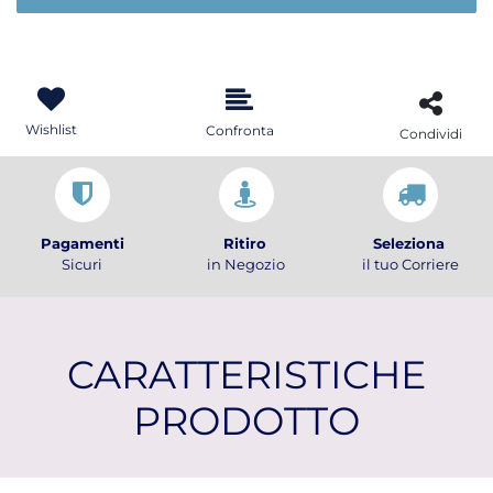
Wishlist
Confronta
Condividi
Pagamenti
Ritiro
Seleziona
Sicuri
in Negozio
il tuo Corriere
CARATTERISTICHE
PRODOTTO