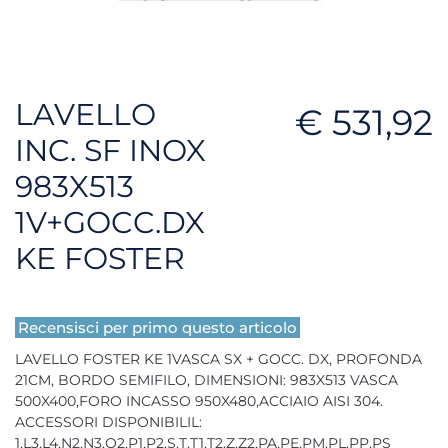
LAVELLO
€ 531,92
INC. SF INOX
983X513
1V+GOCC.DX
KE FOSTER
Recensisci per primo questo articolo
LAVELLO FOSTER KE 1VASCA SX + GOCC. DX, PROFONDA
21CM, BORDO SEMIFILO, DIMENSIONI: 983X513 VASCA
500X400,FORO INCASSO 950X480,ACCIAIO AISI 304.
ACCESSORI DISPONIBILIL:
1,L3,L4,N2,N3,O2,P1,P2,S,T,T1,T2,Z,Z2,PA,PE,PM,PL,PP,PS