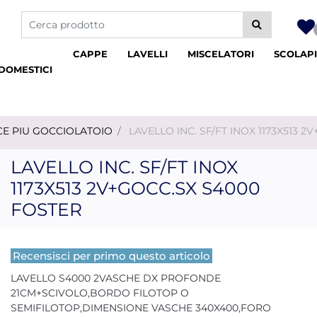
La modifica di un filtro aggiorna automaticamente gli altri fil
CAPPE
LAVELLI
MISCELATORI
SCOLAPI
DOMESTICI
SCE PIU GOCCIOLATOIO
LAVELLO INC. SF/FT INOX 1173X513 
LAVELLO INC. SF/FT INOX
1173X513 2V+GOCC.SX S4000
FOSTER
Recensisci per primo questo articolo
LAVELLO S4000 2VASCHE DX PROFONDE
21CM+SCIVOLO,BORDO FILOTOP O
SEMIFILOTOP,DIMENSIONE VASCHE 340X400,FORO