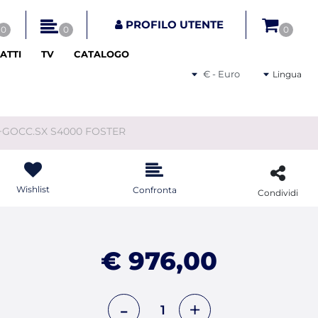
tri disponibili.
PROFILO UTENTE
0
0
0
ATTI
TV
CATALOGO
Seleziona una valuta
Lingua
2V+GOCC.SX S4000 FOSTER
Wishlist
Confronta
Condividi
€ 976,00
Quantità