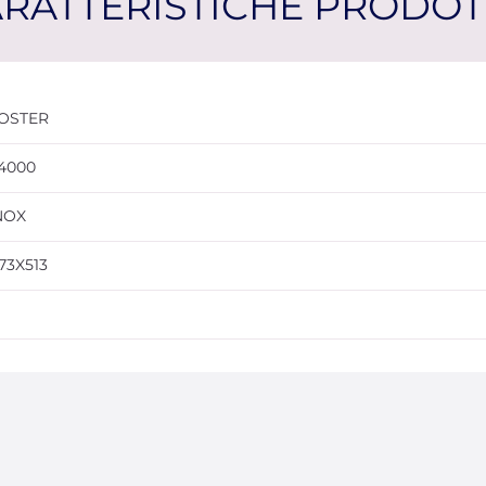
RATTERISTICHE PRODO
OSTER
4000
NOX
173X513