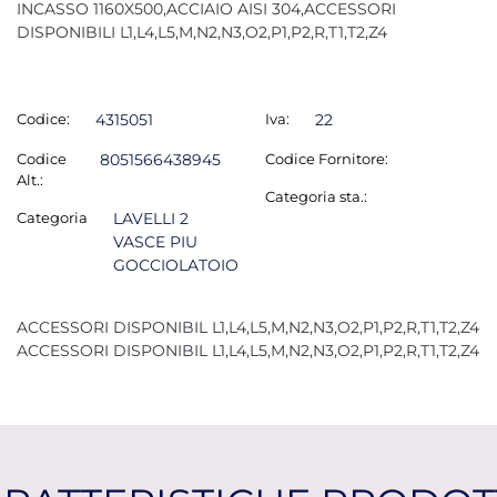
INCASSO 1160X500,ACCIAIO AISI 304,ACCESSORI
DISPONIBILI L1,L4,L5,M,N2,N3,O2,P1,P2,R,T1,T2,Z4
Codice:
4315051
Iva:
22
Codice
8051566438945
Codice Fornitore:
Alt.:
Categoria sta.:
Categoria
LAVELLI 2
VASCE PIU
GOCCIOLATOIO
ACCESSORI DISPONIBIL L1,L4,L5,M,N2,N3,O2,P1,P2,R,T1,T2,Z4
ACCESSORI DISPONIBIL L1,L4,L5,M,N2,N3,O2,P1,P2,R,T1,T2,Z4