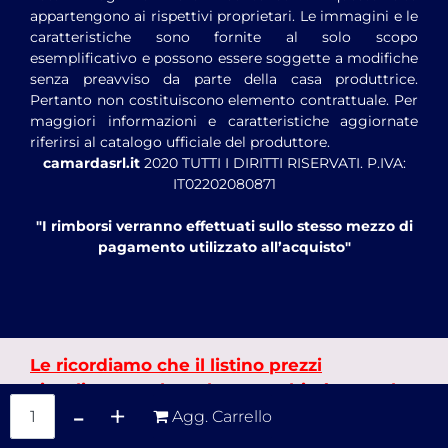
appartengono ai rispettivi proprietari. Le immagini e le
caratteristiche sono fornite al solo scopo
esemplificativo e possono essere soggette a modifiche
senza preavviso da parte della casa produttrice.
Pertanto non costituiscono elemento contrattuale. Per
maggiori informazioni e caratteristiche aggiornate
riferirsi al catalogo ufficiale del produttore.
camardasrl.it
2020 TUTTI I DIRITTI RISERVATI. P.IVA:
IT02202080871
"I rimborsi verranno effettuati sullo stesso mezzo di
pagamento utilizzato all’acquisto"
Le ricordiamo che il listino prezzi
visualizzato nel catalogo cambierà entro le
Quantità
24h dalla registrazione utente.
Agg. Carrello
Powered by
Passepartout