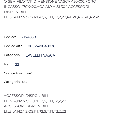
O SEMIFILOTOP,DIMENSIONE VASCA 450X00,FORO
INCASSO 470X420,ACCIAIO AISI 304,ACCESSORI
DISPONIBILI
L1,L3,L4,N2,N3,O2,P1,P2,S,T,T1,T2,Z,Z2,PA,PE,PM,PL,PP,PS
Codice:
2154050
Codice Alt.:
8052747848836
Categoria
LAVELLI 1 VASCA
Iva:
22
Codice Fornitore:
Categoria sta.:
ACCESSORI DISPONIBILI
L1,L3,L4,N2,N3,O2,P1,P2,S,T,T1,T2,Z,Z2
ACCESSORI DISPONIBILI
L1,L3,L4,N2,N3,O2,P1,P2,S,T,T1,T2,Z,Z2