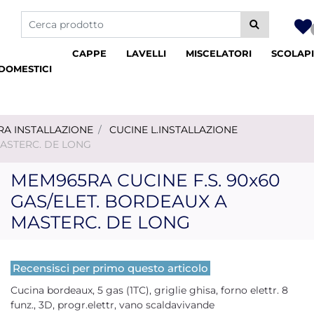
La modifica di un filtro aggiorna automaticamente gli altri fil
CAPPE
LAVELLI
MISCELATORI
SCOLAPI
DOMESTICI
RA INSTALLAZIONE
CUCINE L.INSTALLAZIONE
MASTERC. DE LONG
MEM965RA CUCINE F.S. 90x60
GAS/ELET. BORDEAUX A
MASTERC. DE LONG
Recensisci per primo questo articolo
Cucina bordeaux, 5 gas (1TC), griglie ghisa, forno elettr. 8
funz., 3D, progr.elettr, vano scaldavivande