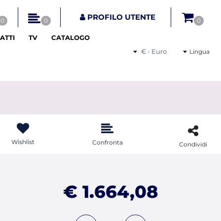
tri disponibili.
PROFILO UTENTE
0
0
0
ATTI
TV
CATALOGO
Seleziona una valuta
Lingua
Wishlist
Confronta
Condividi
€ 1.664,08
Quantità