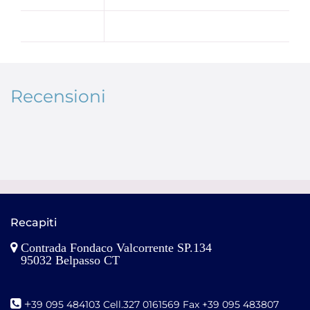
Recensioni
Recapiti
Contrada Fondaco Valcorrente SP.134
95032 Belpasso CT
+
39 095 484103 Cell.327 0161569 Fax +39 095 483807