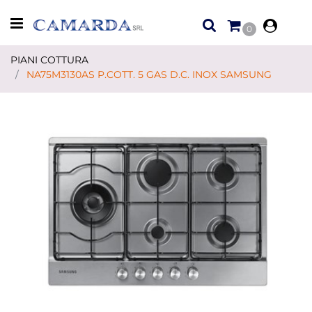
Open menu
0
PIANI COTTURA
NA75M3130AS P.COTT. 5 GAS D.C. INOX SAMSUNG