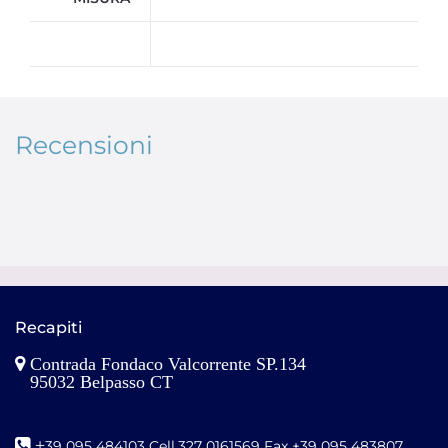
Recensioni
Recapiti
Contrada Fondaco Valcorrente SP.134
95032 Belpasso CT
+
39 095 484103 Cell.327 0161569 Fax +39 095 483807