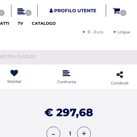
tri disponibili.
PROFILO UTENTE
0
0
0
ATTI
TV
CATALOGO
Seleziona una valuta
Lingua
NESTRA PLADOS
Wishlist
Confronta
Condividi
€ 297,68
Quantità