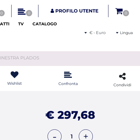
tri disponibili.
PROFILO UTENTE
0
0
0
ATTI
TV
CATALOGO
Seleziona una valuta
Lingua
INESTRA PLADOS
Wishlist
Confronta
Condividi
€ 297,68
Quantità