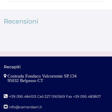
Recensioni
Recapiti
Contrada Fondaco Valcorrente SP.134
95032 Belpasso CT
+
39 095 484103 Cell.327 0161569 Fax +39 095 483807
i
nfo@camardasrl.it