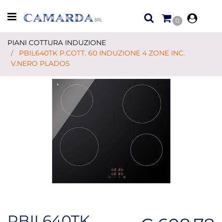
Open menu
0
PIANI COTTURA INDUZIONE
PBIL640TK P.COTT. 60 INDUZIONE 4 ZONE INC.
V.NERO PLADOS
PBIL640TK