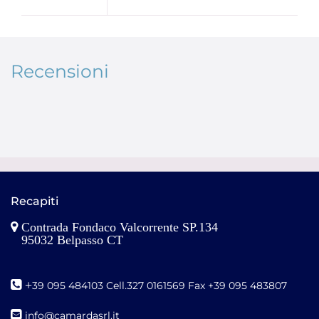
Recensioni
Recapiti
Contrada Fondaco Valcorrente SP.134
95032 Belpasso CT
+
39 095 484103 Cell.327 0161569 Fax +39 095 483807
i
nfo@camardasrl.it