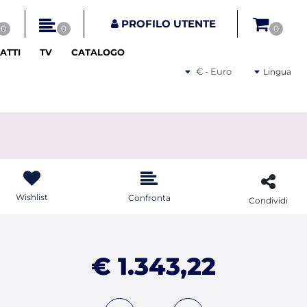
tri disponibili.
PROFILO UTENTE
0
0
0
ATTI
TV
CATALOGO
Seleziona una valuta
Lingua
Wishlist
Confronta
Condividi
€ 1.343,22
Quantità