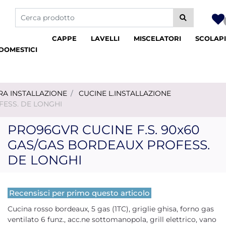
La modifica di un filtro aggiorna automaticamente gli altri fil
CAPPE
LAVELLI
MISCELATORI
SCOLAPI
DOMESTICI
RA INSTALLAZIONE
CUCINE L.INSTALLAZIONE
FESS. DE LONGHI
PRO96GVR CUCINE F.S. 90x60
GAS/GAS BORDEAUX PROFESS.
DE LONGHI
Recensisci per primo questo articolo
Cucina rosso bordeaux, 5 gas (1TC), griglie ghisa, forno gas
ventilato 6 funz., acc.ne sottomanopola, grill elettrico, vano