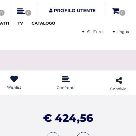
tri disponibili.
PROFILO UTENTE
0
0
0
ATTI
TV
CATALOGO
Seleziona una valuta
Lingua
Wishlist
Confronta
Condividi
€ 424,56
Quantità