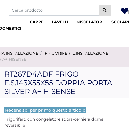
La modifica di un filtro aggiorna automaticamente gli altri fil
CAPPE
LAVELLI
MISCELATORI
SCOLAPI
DOMESTICI
RA INSTALLAZIONE
FRIGORIFERI L.INSTALLAZIONE
R A+ HISENSE
RT267D4ADF FRIGO
F.S.143X55X55 DOPPIA PORTA
SILVER A+ HISENSE
Recensisci per primo questo articolo
Frigorifero con congelatore sopra-cerniera dx,ma
reversibile