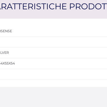
RATTERISTICHE PRODO
ISENSE
ILVER
44X55X54