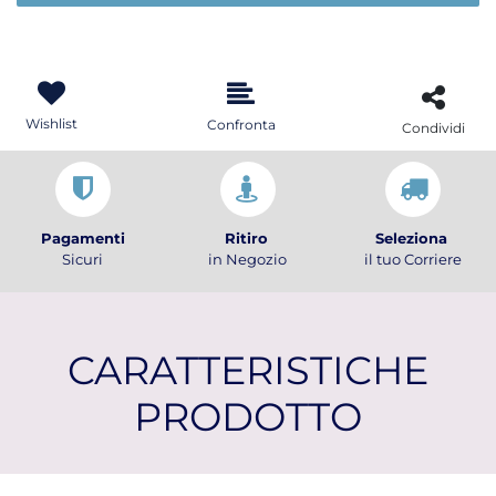
Wishlist
Confronta
Condividi
Pagamenti
Ritiro
Seleziona
Sicuri
in Negozio
il tuo Corriere
CARATTERISTICHE
PRODOTTO