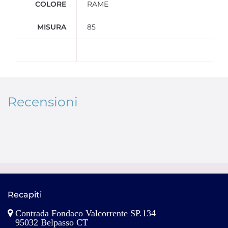
COLORE
RAME
MISURA
85
Recensioni
Recapiti
Contrada Fondaco Valcorrente SP.134
95032 Belpasso CT